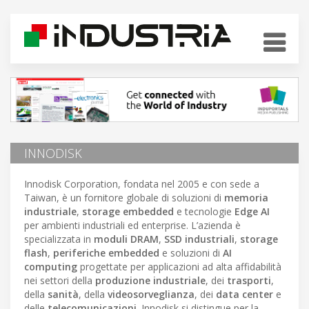
INNODISK
Innodisk Corporation, fondata nel 2005 e con sede a
Taiwan, è un fornitore globale di soluzioni di
memoria
industriale
,
storage embedded
e tecnologie
Edge AI
per ambienti industriali ed enterprise. L’azienda è
specializzata in
moduli DRAM
,
SSD industriali
,
storage
flash
,
periferiche embedded
e soluzioni di
AI
computing
progettate per applicazioni ad alta affidabilità
nei settori della
produzione industriale
, dei
trasporti
,
della
sanità
, della
videosorveglianza
, dei
data center
e
delle
telecomunicazioni
. Innodisk si distingue per la