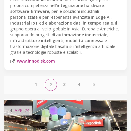
propria competenza nell’
integrazione hardware-
software-firmware
, per le soluzioni industriali
personalizzate e per l’esperienza avanzata in
Edge AI
,
Industrial IoT
ed
elaborazione dati in tempo reale
. Il
gruppo opera a livello globale in Asia, Europa e Americhe,
supportando progetti di
automazione industriale
,
infrastrutture intelligenti
,
mobilità connessa
e
trasformazione digitale basata sull’intelligenza artificiale
grazie a tecnologie robuste e scalabili.
www.innodisk.com
1
3
4
5
2
24
APR
'24