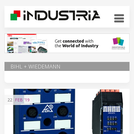
BIHL + WIEDEMANN
22
FEB
'19