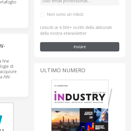
rtafoglio
Non sono un robot.
Unisciti ai 4.300+ iscritti della abbonati
della nostra eNewsletter
W-
Inviare
 fine
logie di
ULTIMO NUMERO
acquisire
ea AW-