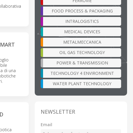
FERROVIE
llaborativa
FOOD PROCESS & PACKAGING
INTRALOGISTICS
MEDICAL DEVICES
METALMECCANICA
 SMART
OIL GAS TECHNOLOGY
oglio
POWER & TRANSMISSION
bile
a di una
TECHNOLOGY 4 ENVIRONMENT
robotiche
i.
WATER PLANT TECHNOLOGY
NEWSLETTER
ED
Email
obotica