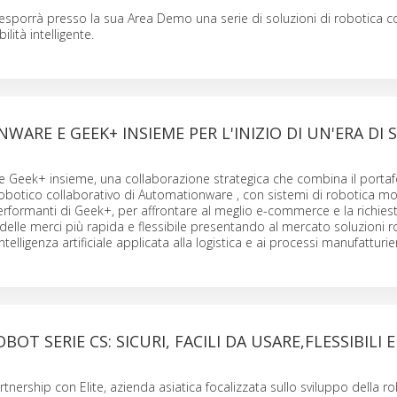
porrà presso la sua Area Demo una serie di soluzioni di robotica co
lità intelligente.
ARE E GEEK+ INSIEME PER L'INIZIO DI UN'ERA DI
 Geek+ insieme, una collaborazione strategica che combina il portaf
botico collaborativo di Automationware , con sistemi di robotica mo
formanti di Geek+, per affrontare al meglio e-commerce e la richiest
lle merci più rapida e flessibile presentando al mercato soluzioni 
telligenza artificiale applicata alla logistica e ai processi manufatturier
OT SERIE CS: SICURI, FACILI DA USARE,FLESSIBILI 
tnership con Elite, azienda asiatica focalizzata sullo sviluppo della r