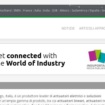
tschland
EMEA
France
Italia
India
日本
México
Sudamérica / España
Sv
NOTIZIE
ARTICOLI APPRO
o, Italia, è un produttore leader di
attuatori elettrici
e
soluzioni
e un'ampia gamma di prodotti, tra cui
attuatori lineari
,
attuatori r