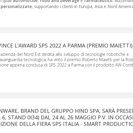
ri quali
automotive
,
food and beverage
e
farmaceutico
. Automat
 personalizzate
, supportando i clienti in Europa, Asia e Nord Americ
NCE L’AWARD SPS 2022 A PARMA (PREMIO MAIETTI)
zienda del Nord Est dedita allo sviluppo di tecnologie robotiche e
vanguardia tecnologica, ha vinto il premio Roberto Maietti per la Ro
izione appena conclusa di SPS 2022 a Parma con il prodotto AW-Com
WARE, BRAND DEL GRUPPO HIND SPA, SARÀ PRESE
6, STAND 0I34) DAL 24 AL 26 MAGGIO P.V. IN OCCA
DIZIONE DELLA FIERA SPS ITALIA - SMART PRODUCTI