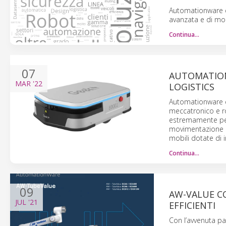
Automationware es
avanzata e di mobi
Continua…
07
AUTOMATIONW
MAR
'22
LOGISTICS
Automationware e
meccatronico e ro
estremamente per
movimentazione de
mobili dotate di in
Continua…
09
AW-VALUE COB
JUL
'21
EFFICIENTI
Con l’avvenuta par