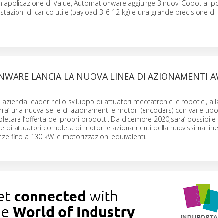
un'applicazione di Value, Automationware aggiunge 3 nuovi Cobot al po
stazioni di carico utile (payload 3-6-12 kg) e una grande precisione di
WARE LANCIA LA NUOVA LINEA DI AZIONAMENTI A
azienda leader nello sviluppo di attuatori meccatronici e robotici, alla
urra’ una nuova serie di azionamenti e motori (encoders) con varie tipo
letare l’offerta dei propri prodotti. Da dicembre 2020,sara’ possibile 
e di attuatori completa di motori e azionamenti della nuovissima lin
e fino a 130 kW, e motorizzazioni equivalenti.