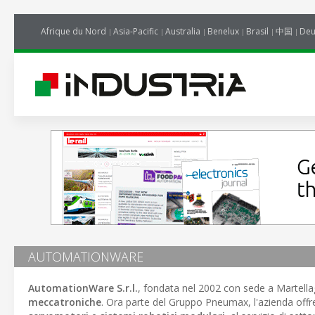
Afrique du Nord
Asia-Pacific
Australia
Benelux
Brasil
中国
Deu
AUTOMATIONWARE
AutomationWare S.r.l.
, fondata nel 2002 con sede a Martellag
meccatroniche
. Ora parte del Gruppo Pneumax, l'azienda offr