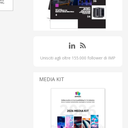
Unisciti agli oltre 155.000 follower di IMP
MEDIA KIT