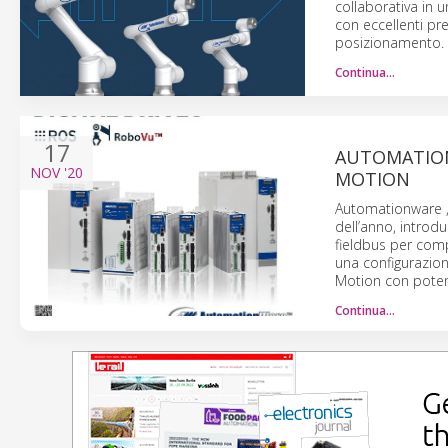
collaborativa in 
con eccellenti pre
posizionamento.
Continua…
17
AUTOMATION
NOV
'20
MOTION
Automationware , 
dell’anno, introd
fieldbus per comp
una configurazion
Motion con potenz
Continua…