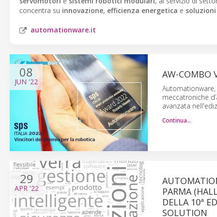
servomotori
e
sistemi robotici modulari
, al servizio di setto
concentra su
innovazione
,
efficienza energetica
e
soluzioni
automationware.it
08
AW-COMBO VI
JUN
'22
Automationware, a
meccatroniche d’a
avanzata nell'ed
Continua…
29
AUTOMATION
APR
'22
PARMA (HALL 
DELLA 10ª E
SOLUTION