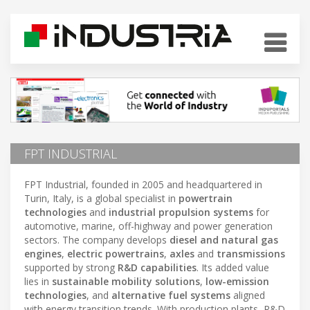
FPT INDUSTRIAL
FPT Industrial, founded in 2005 and headquartered in
Turin, Italy, is a global specialist in
powertrain
technologies
and
industrial propulsion systems
for
automotive, marine, off-highway and power generation
sectors. The company develops
diesel and natural gas
engines
,
electric powertrains
,
axles
and
transmissions
supported by strong
R&D capabilities
. Its added value
lies in
sustainable mobility solutions
,
low-emission
technologies
, and
alternative fuel systems
aligned
with energy transition trends. With production plants, R&D