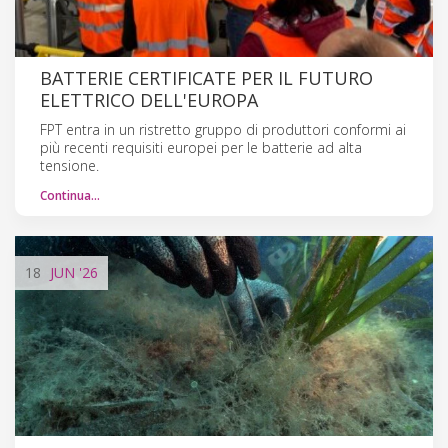
BATTERIE CERTIFICATE PER IL FUTURO
ELETTRICO DELL'EUROPA
FPT entra in un ristretto gruppo di produttori conformi ai
più recenti requisiti europei per le batterie ad alta
tensione.
Continua…
18
JUN
'26