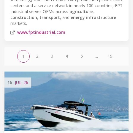
centers and a service network in nearly 100 countries, FPT
Industrial serves OEMs across
agriculture
,
construction
,
transport
, and
energy infrastructure
markets.
www.fptindustrial.com
2
3
4
5
...
19
1
16
JUL
'26