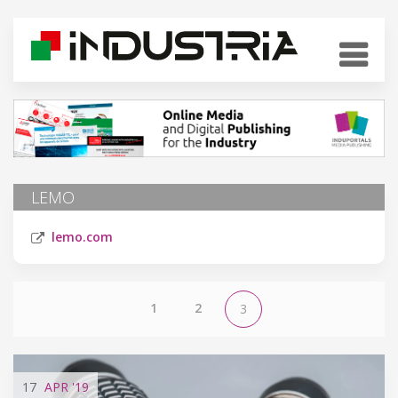
LEMO
lemo.com
1
2
3
17
APR
'19