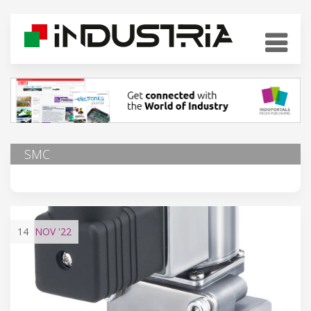
SMC
14
NOV
'22