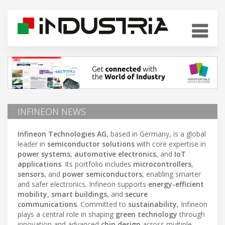
INFINEON NEWS
Infineon Technologies AG
, based in Germany, is a global
leader in
semiconductor solutions
with core expertise in
power systems
,
automotive electronics
, and
IoT
applications
. Its portfolio includes
microcontrollers
,
sensors
, and
power semiconductors
, enabling smarter
and safer electronics. Infineon supports
energy-efficient
mobility
,
smart buildings
, and
secure
communications
. Committed to
sustainability
, Infineon
plays a central role in shaping
green technology
through
innovation and advanced
chip design
across multiple