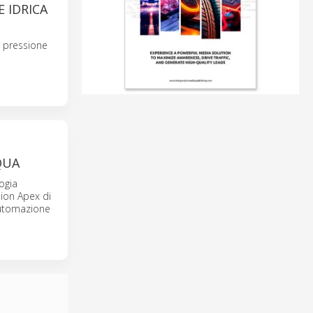
 IDRICA
a pressione
QUA
ogia
sion Apex di
 automazione