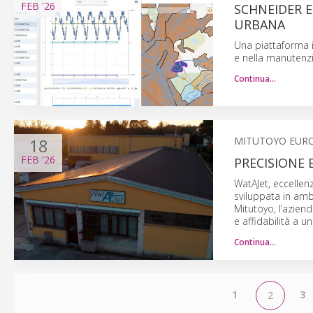
FEB
'26
SCHNEIDER E
URBANA
Una piattaforma i
e nella manutenzio
Continua…
18
MITUTOYO EUR
FEB
'26
PRECISIONE
WatAJet, eccellen
sviluppata in amb
Mitutoyo, l’azien
e affidabilità a un
Continua…
1
3
2