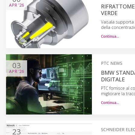
APR
'26
RIFRATTOMET
VERDE
Vaisala supporta l
della concentrazio
Continua…
03
PTC NEWS
APR
'26
BMW STANDAR
DIGITALE
PTC fornisce al c
migliorare la trac
Continua…
23
SCHNEIDER ELE