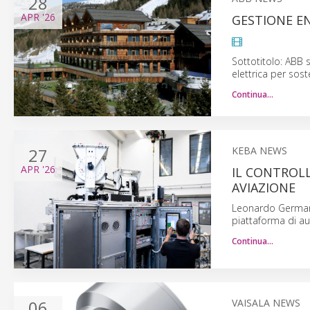
28
APR
'26
GESTIONE EN
Sottotitolo: ABB s
elettrica per sos
Continua…
27
KEBA NEWS
APR
'26
IL CONTROLL
AVIAZIONE
Leonardo Germany 
piattaforma di a
Continua…
06
VAISALA NEWS