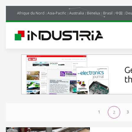
Afrique du Nord
Asia-Pacific
Australia
Benelux
Brasil
中国
Deu
1
3
2