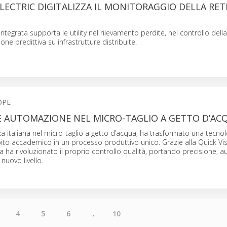
LECTRIC DIGITALIZZA IL MONITORAGGIO DELLA RETE
ntegrata supporta le utility nel rilevamento perdite, nel controllo dell
ne predittiva su infrastrutture distribuite.
OPE
 E AUTOMAZIONE NEL MICRO-TAGLIO A GETTO D’AC
za italiana nel micro-taglio a getto d’acqua, ha trasformato una tecnol
ito accademico in un processo produttivo unico. Grazie alla Quick Vi
da ha rivoluzionato il proprio controllo qualità, portando precisione,
 nuovo livello.
4
5
6
...
10