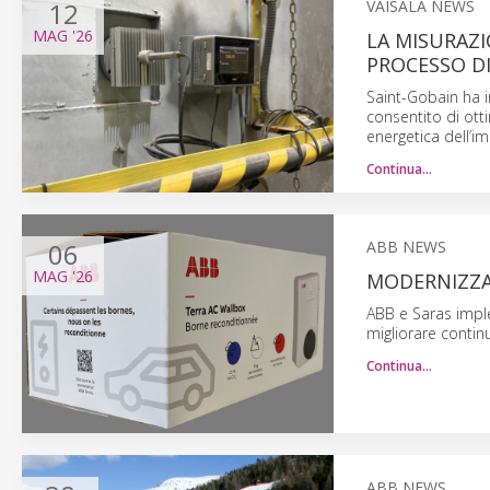
12
VAISALA NEWS
MAG
'26
LA MISURAZI
PROCESSO DI
Saint-Gobain ha i
consentito di otti
energetica dell’im
Continua…
06
ABB NEWS
MAG
'26
MODERNIZZAZ
ABB e Saras imple
migliorare continu
Continua…
ABB NEWS