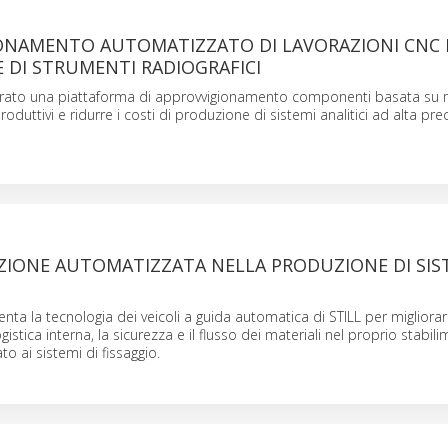
ONAMENTO AUTOMATIZZATO DI LAVORAZIONI CNC 
 DI STRUMENTI RADIOGRAFICI
tegrato una piattaforma di approvvigionamento componenti basata su 
produttivi e ridurre i costi di produzione di sistemi analitici ad alta pre
IONE AUTOMATIZZATA NELLA PRODUZIONE DI SIST
nta la tecnologia dei veicoli a guida automatica di STILL per migliorar
ogistica interna, la sicurezza e il flusso dei materiali nel proprio stabil
o ai sistemi di fissaggio.