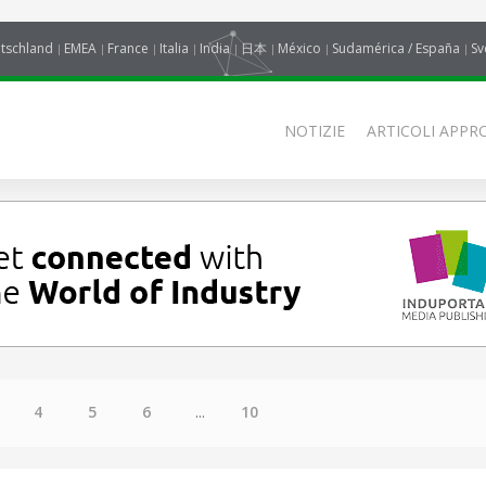
tschland
EMEA
France
Italia
India
日本
México
Sudamérica / España
Sv
NOTIZIE
ARTICOLI APPRO
4
5
6
...
10