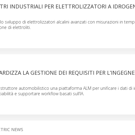
RI INDUSTRIALI PER ELETTROLIZZATORI A IDROGE
o sviluppo di elettrolizzatori alcalini avanzati con misurazioni in tem
ne di elettroliti.
DIZZA LA GESTIONE DEI REQUISITI PER L’INGEGNE
ostruttore automobilistico una piattaforma ALM per unificare i dati di i
ciabilità e supportare workflow basati sull’IA.
CTRIC NEWS