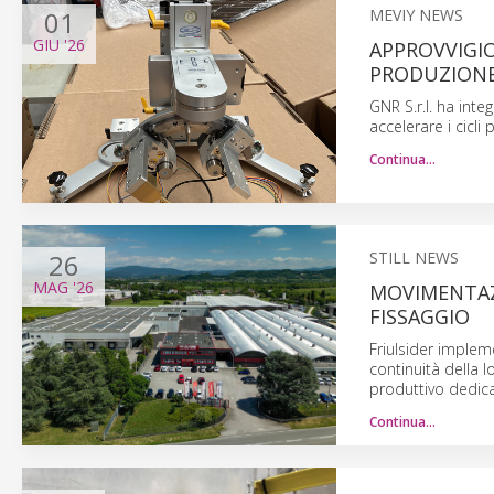
01
MEVIY NEWS
GIU
'26
APPROVVIGI
PRODUZIONE
GNR S.r.l. ha in
accelerare i cicli 
Continua…
26
STILL NEWS
MAG
'26
MOVIMENTAZ
FISSAGGIO
Friulsider impleme
continuità della l
produttivo dedicat
Continua…