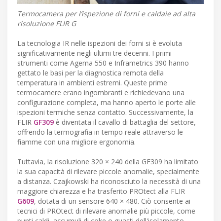
Termocamera per l’ispezione di forni e caldaie ad alta
risoluzione FLIR G
La tecnologia IR nelle ispezioni dei forni si è evoluta
significativamente negli ultimi tre decenni. I primi
strumenti come Agema 550 e Inframetrics 390 hanno
gettato le basi per la diagnostica remota della
temperatura in ambienti estremi. Queste prime
termocamere erano ingombranti e richiedevano una
configurazione completa, ma hanno aperto le porte alle
ispezioni termiche senza contatto. Successivamente, la
FLIR
GF309
è diventata il cavallo di battaglia del settore,
offrendo la termografia in tempo reale attraverso le
fiamme con una migliore ergonomia.
Tuttavia, la risoluzione 320 × 240 della GF309 ha limitato
la sua capacità di rilevare piccole anomalie, specialmente
a distanza. Czajkowski ha riconosciuto la necessità di una
maggiore chiarezza e ha trasferito PROtect alla FLIR
G609
, dotata di un sensore 640 × 480. Ciò consente ai
tecnici di PROtect di rilevare anomalie più piccole, come
punti caldi, accumuli di coke o guasti dell'isolamento,