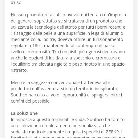
d'uso.
Nessun produttore asiatico aveva mai tentato un'impresa
del genere, soprattutto se si trattava di un prodotto che
utilizzava la tecnologia dell'attrito per tutti i perni rotanti e
il fissaggio della pelle a una superficie in lega di alluminio
mediante colla. Inoltre, doveva offrire un funzionamento
regolare a 180°, mantenendo al contempo un basso
livello di rumorosità. Tra i requisiti più rigorosi rientravano
anche le opzioni di lucidatura a specchio e cromatura e
l'equilibrio tra elevata rigidità e peso ridotto in uno spazio
ristretto.
Mentre la saggezza convenzionale tratteneva altri
produttori dall'avventurarsi in un territorio inesplorato,
Southco ha colto al volo l'opportunità di spingersi oltre i
confini del possibile.
La soluzione
In risposta a questa formidabile sfida, Southco ha fornito
una soluzione completamente personalizzata che
soddisfa meticolosamente i requisiti specifici di ZEEKR. I
fornitori asiatici non hanno le competenze necessarie per