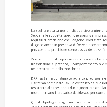
La scelta è stata per un dispositivo a pignone
Sebbene le suddette specifiche siano già impressi
requisiti di precisione che vengono soddisfatti s
di gioco anche in presenza di forze e accelerazioni
µm, con una precisione complessiva dei pezzi fin
Perché per questa applicazione è stata scelta la s
trasmissione di potenza, il comportamento alle vibr
nell’architettura della macchina».
DRP: sistema combinato ad alta precisione e
Il sistema combinato DRP è costituito da due ridut
resistente alla torsione. I due pignoni integrati l
motori, creano il precarico desiderato per cons
Questa tipologia progettuale si adatta bene dal pu
corsa e precisioni maggiori rispetto alle viti a ric