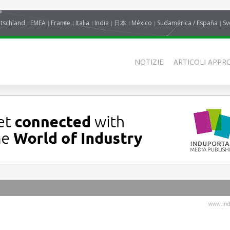
tschland
EMEA
France
Italia
India
日本
México
Sudamérica / España
Sv
NOTIZIE
ARTICOLI APPRO
www.indu