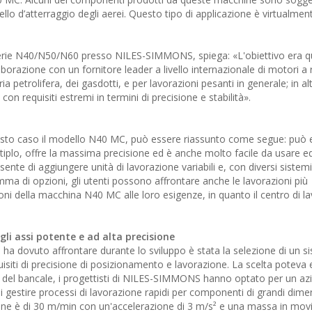
llo d’atterraggio degli aerei. Questo tipo di applicazione è virtualmen
 serie N40/N50/N60 presso NILES-SIMMONS, spiega: «L'obiettivo era qu
borazione con un fornitore leader a livello internazionale di motori a 
ria petrolifera, dei gasdotti, e per lavorazioni pesanti in generale; in al
n requisiti estremi in termini di precisione e stabilità».
 questo caso il modello N40 MC, può essere riassunto come segue: può 
iplo, offre la massima precisione ed è anche molto facile da usare e
te di aggiungere unità di lavorazione variabili e, con diversi sistemi d
ma di opzioni, gli utenti possono affrontare anche le lavorazioni più
i della macchina N40 MC alle loro esigenze, in quanto il centro di l
gli assi potente e ad alta precisione
e ha dovuto affrontare durante lo sviluppo è stata la selezione di un 
quisiti di precisione di posizionamento e lavorazione. La scelta poteva 
arro del bancale, i progettisti di NILES-SIMMONS hanno optato per un 
 gestire processi di lavorazione rapidi per componenti di grandi dimen
zione è di 30 m/min con un'accelerazione di 3 m/s² e una massa in mo