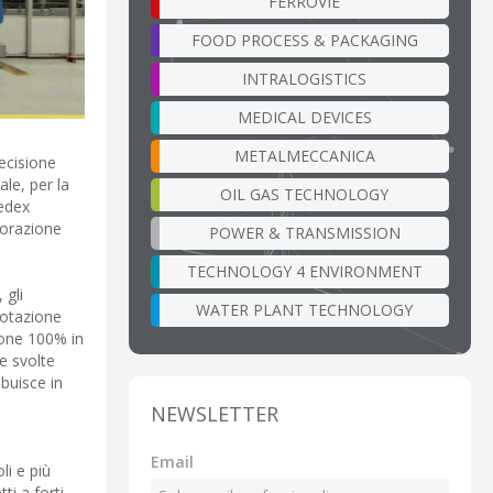
FERROVIE
FOOD PROCESS & PACKAGING
INTRALOGISTICS
MEDICAL DEVICES
METALMECCANICA
ecisione
ale, per la
OIL GAS TECHNOLOGY
Redex
vorazione
POWER & TRANSMISSION
TECHNOLOGY 4 ENVIRONMENT
 gli
WATER PLANT TECHNOLOGY
rotazione
ione 100% in
te svolte
ibuisce in
NEWSLETTER
Email
li e più
i a forti