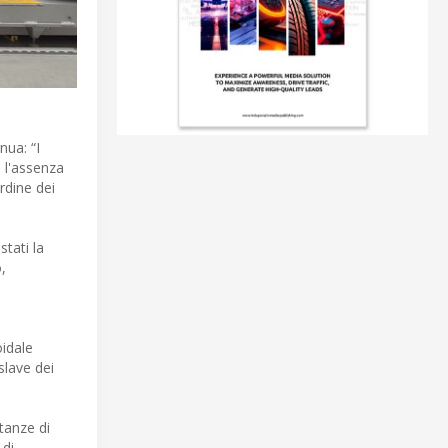
nua: “I
 l'assenza
rdine dei
stati la
,
oidale
slave dei
tanze di
 di