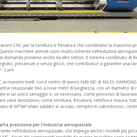
lavoro CNC per la tornitura e fresatura che combinano la massima pr
. Queste macchine utensili sono molto richieste nell'industria aerospazi
la domanda proviene anche da altri settori. Il sistema combinato di 
tegrato, precaricati e senza gioco, che contribuisce a garantire una la
/- 2 µm.
CNC ai massimi livelli: con il centro di lavoro N40 MC di NILES-SIMMONS,
tria rotazionale fino a nove metri di lunghezza, con un diametro di 
ate in un unico serraggio e, se necessario, come processo di lavoraz
re varie lavorazioni, come tornitura, fresatura, rettifica e misura, tut
nato di 60°del telaio saldato in acciaio, riempito in calcestruzzo, contr
alta precisione per l'industria aerospaziale
mente nell'industria aerospaziale, che impiega anche i modelli più picco
60 MC. Alcuni dei componenti prodotti da queste macchine sono soggett