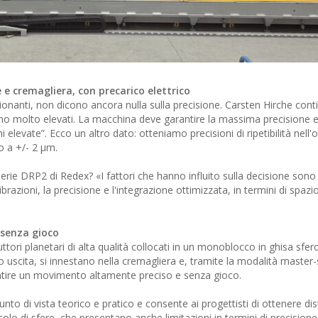
 e cremagliera, con precarico elettrico
onanti, non dicono ancora nulla sulla precisione. Carsten Hirche conti
ono molto elevati. La macchina deve garantire la massima precisione e
 elevate”. Ecco un altro dato: otteniamo precisioni di ripetibilità nell'o
o a +/- 2 µm.
erie DRP2 di Redex? «I fattori che hanno influito sulla decisione sono 
azioni, la precisione e l'integrazione ottimizzata, in termini di spazio
 senza gioco
tori planetari di alta qualità collocati in un monoblocco in ghisa sfer
ato uscita, si innestano nella cremagliera e, tramite la modalità master-
entire un movimento altamente preciso e senza gioco.
nto di vista teorico e pratico e consente ai progettisti di ottenere dis
ircolo di sfere, che presentano anche limitazioni in termini di precisione