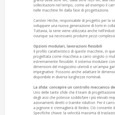
sollecitazioni nel tempo, come ad esempio il carre
nelle macchine fin dalla fase di progettazione.
Carsten Hirche, responsabile di progetto per la
sviluppare una nuova generazione di torni in colla
Tuttavia, la serie viene utilizzata anche nell'indust
ovunque sia necessario produrre pezzi complessi co
Opzioni modulari, lavorazioni flessibili
Il profilo caratteristico di queste macchine, in
progettata come macchina a carro singolo o mult
estremamente flessibile. Il sistema modulare consen
dimensioni del magazzino utensili e un'ampia gam
impegnative. Possono anche adattare le dimension
disponibile in diverse lunghezze nominali.
La sfida: concepire un controllo meccanico de
Uno delle tante sfide che il team di progettazion
degli assi che potesse soddisfare i più elevati re
azionamenti diretti o tramite riduttori. Per il c
a pignone e cremagliera di Redex. Ciò consente di
Specifiche chiave: la velocità massima di trasla