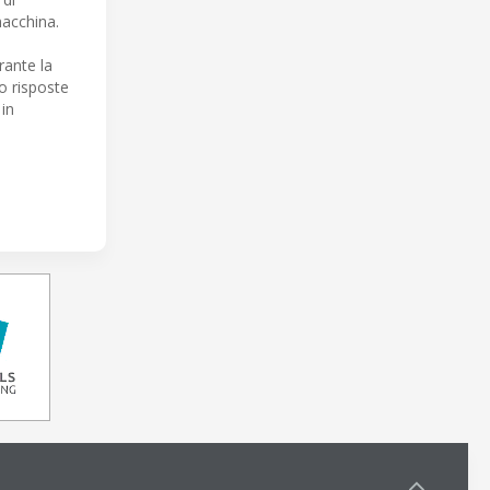
macchina.
rante la
o risposte
 in