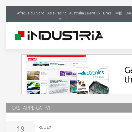
Afrique du Nord
Asia-Pacific
Australia
Benelux
Brasil
中国
Deu
CASI APPLICATIVI
19
REDEX