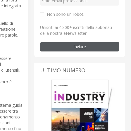
te integrata
Non sono un robot.
ello di
Unisciti ai 4.300+ iscritti della abbonati
reazione.
della nostra eNewsletter
tre parole,
Inviare
essere
d
ULTIMO NUMERO
i utensili,
avoro è
sistema guida
essere tra
azionamento
sioni.
vimento fino