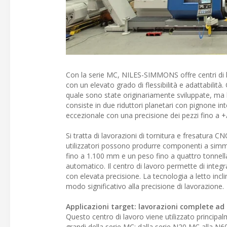
Con la serie MC, NILES-SIMMONS offre centri di 
con un elevato grado di flessibilità e adattabilità
quale sono state originariamente sviluppate, ma 
consiste in due riduttori planetari con pignone in
eccezionale con una precisione dei pezzi fino a +
Si tratta di lavorazioni di tornitura e fresatura 
utilizzatori possono produrre componenti a simme
fino a 1.100 mm e un peso fino a quattro tonnell
automatico. Il centro di lavoro permette di integra
con elevata precisione. La tecnologia a letto incli
modo significativo alla precisione di lavorazione.
Applicazioni target: lavorazioni complete ad 
Questo centro di lavoro viene utilizzato principal
grandi della serie MC: dalla serie N20 MC alla N